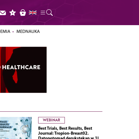
DEMIA
MEDNAUKA
WEBINAR
Best Trials, Best Results, Best
Journal: Tropion-Breast02.
Datopotomad derukstekan w 1L