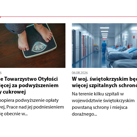
6
06.08.2026
ie Towarzystwo Otyłości
W woj. świętokrzyskim bę
ięcej za podwyższeniem
więcej szpitalnych schro
y cukrowej
Na terenie kilku szpitali w
opiera podwyższenie opłaty
województwie świętokrzyskim
ej, Prace nad jej podniesieniem
powstaną schrony i miejsca
ię obecnie w...
doraźnego...