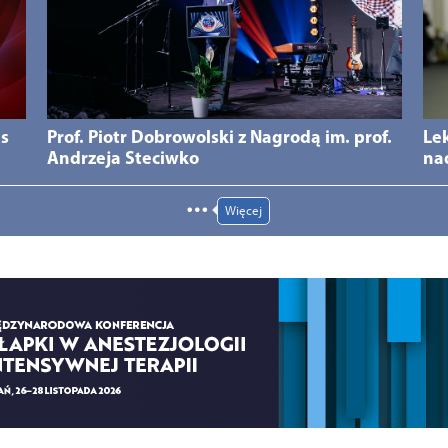
ds
Prof. Piotr Dobrowolski z Nagrodą im. prof.
Le
Andrzeja Steciwko
na
Więcej