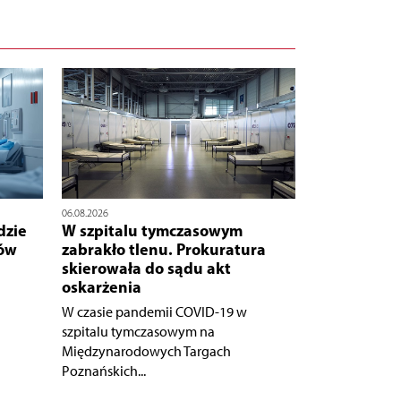
06.08.2026
dzie
W szpitalu tymczasowym
nów
zabrakło tlenu. Prokuratura
skierowała do sądu akt
oskarżenia
W czasie pandemii COVID-19 w
szpitalu tymczasowym na
Międzynarodowych Targach
Poznańskich...