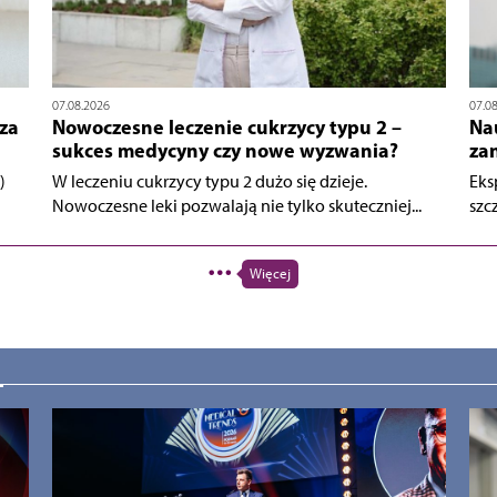
07.08.2026
07.0
za
Nowoczesne leczenie cukrzycy typu 2 –
Na
sukces medycyny czy nowe wyzwania?
za
)
W leczeniu cukrzycy typu 2 dużo się dzieje.
Eks
Nowoczesne leki pozwalają nie tylko skuteczniej...
szcz
Więcej