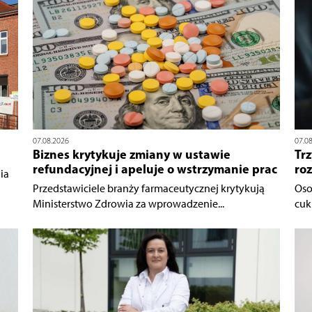
07.08.2026
07.0
Biznes krytykuje zmiany w ustawie
Trz
refundacyjnej i apeluje o wstrzymanie prac
ro
ia
Przedstawiciele branży farmaceutycznej krytykują
Oso
Ministerstwo Zdrowia za wprowadzenie...
cukr