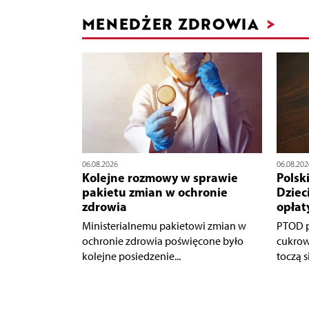
MENEDŻER ZDROWIA
>
06.08.2026
06.08.202
Kolejne rozmowy w sprawie
Polsk
pakietu zmian w ochronie
Dziec
zdrowia
opłat
Ministerialnemu pakietowi zmian w
PTOD p
ochronie zdrowia poświęcone było
cukrow
kolejne posiedzenie...
toczą s