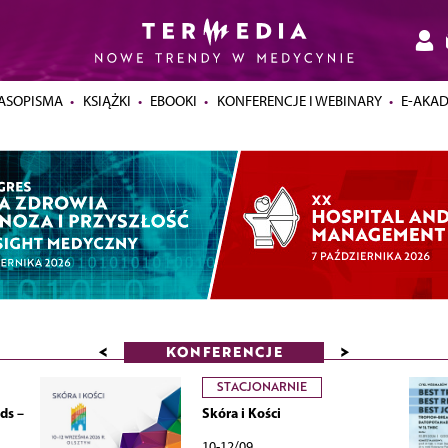
ASOPISMA
KSIĄŻKI
EBOOKI
KONFERENCJE I WEBINARY
E-AKA
<
>
KONFERENCJE
STACJONARNIE
ds –
Skóra i Kości
10-12/09