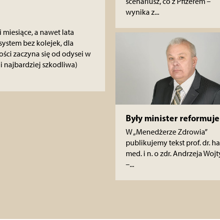
scenariusz, co z Pfizerem –
wynika z...
 miesiące, a nawet lata
system bez kolejek, dla
ci zaczyna się od odysei w
(i najbardziej szkodliwa)
Były minister reformuje
W „Menedżerze Zdrowia”
publikujemy tekst prof. dr. ha
med. i n. o zdr. Andrzeja Wojt
–...