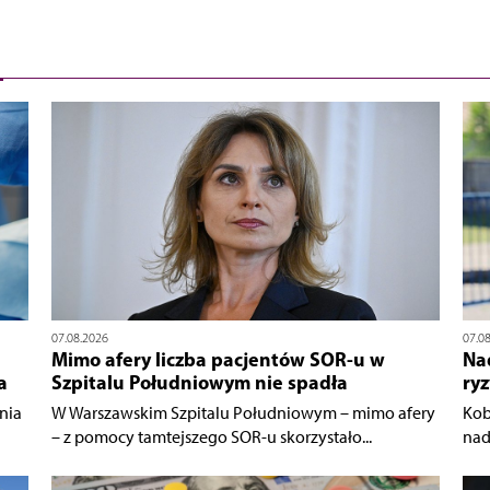
07.08.2026
07.0
Mimo afery liczba pacjentów SOR-u w
Nad
a
Szpitalu Południowym nie spadła
ry
nia
W Warszawskim Szpitalu Południowym – mimo afery
Kob
– z pomocy tamtejszego SOR-u skorzystało...
nad