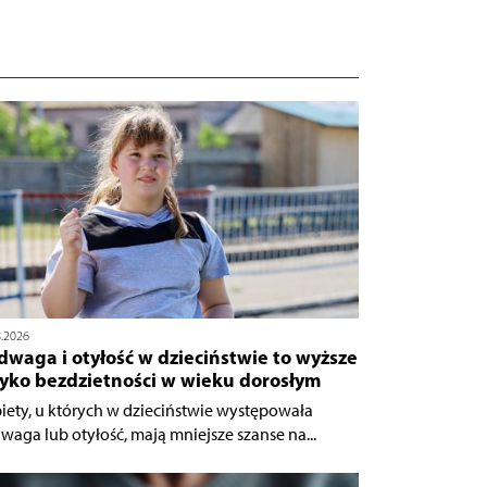
8.2026
waga i otyłość w dzieciństwie to wyższe
zyko bezdzietności w wieku dorosłym
iety, u których w dzieciństwie występowała
waga lub otyłość, mają mniejsze szanse na...