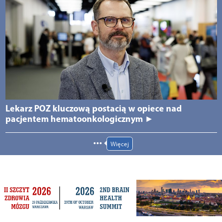
Lekarz POZ kluczową postacią w opiece nad
pacjentem hematoonkologicznym ►
Więcej