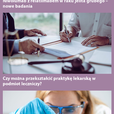
Niwolumab z relatlimabem w raku jelita grubego –
nowe badania
Czy można przekształcić praktykę lekarską w
podmiot leczniczy?