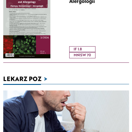
Alergologii
IF 1.8
MNISW 70
LEKARZ POZ
>