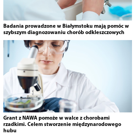
Badania prowadzone w Białymstoku mają pomóc w
szybszym diagnozowaniu chorób odkleszczowych
Grant z NAWA pomoże w walce z chorobami
rzadkimi. Celem stworzenie międzynarodowego
hubu