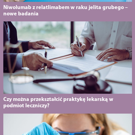
Niwolumab z relatlimabem w raku jelita grubego –
nowe badania
Czy można przekształcić praktykę lekarską w
podmiot leczniczy?