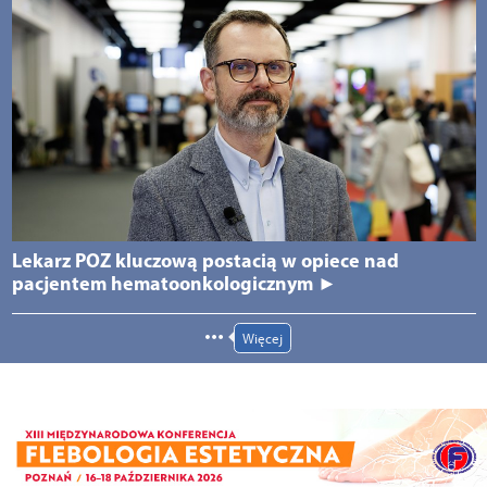
Lekarz POZ kluczową postacią w opiece nad
pacjentem hematoonkologicznym ►
Więcej