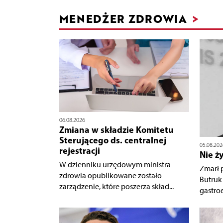
MENEDŻER ZDROWIA
>
06.08.2026
Zmiana w składzie Komitetu
Sterującego ds. centralnej
05.08.202
rejestracji
Nie ż
W dzienniku urzędowym ministra
Zmarł p
zdrowia opublikowane zostało
Butruk 
zarządzenie, które poszerza skład...
gastroe