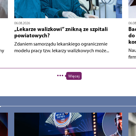
06.08.2026
06.0
„Lekarze walizkowi” znikną ze szpitali
Bad
powiatowych?
do
ko
Zdaniem samorządu lekarskiego ograniczenie
Nau
ny
modelu pracy tzw. lekarzy walizkowych może...
fir
Więcej