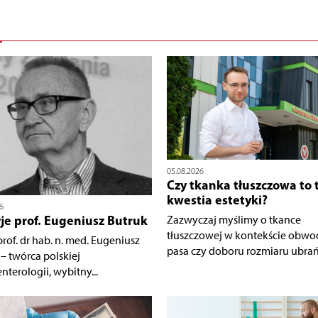
05.08.2026
Czy tkanka tłuszczowa to 
kwestia estetyki?
6
yje prof. Eugeniusz Butruk
Zazwyczaj myślimy o tkance
tłuszczowej w kontekście obwo
rof. dr hab. n. med. Eugeniusz
pasa czy doboru rozmiaru ubrań.
– twórca polskiej
nterologii, wybitny...