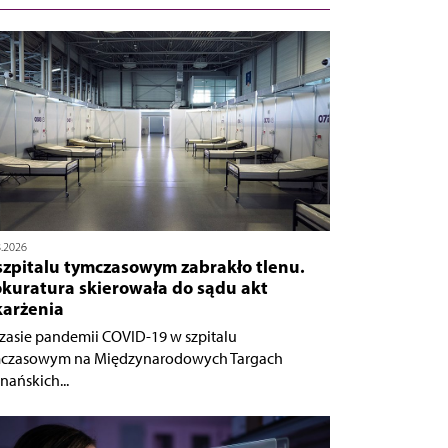
8.2026
szpitalu tymczasowym zabrakło tlenu.
okuratura skierowała do sądu akt
karżenia
zasie pandemii COVID-19 w szpitalu
czasowym na Międzynarodowych Targach
nańskich...