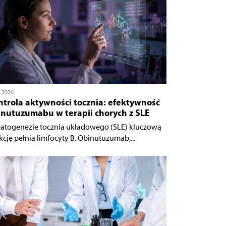
8.2026
ntrola aktywności tocznia: efektywność
inutuzumabu w terapii chorych z SLE
atogenezie tocznia układowego (SLE) kluczową
kcję pełnią limfocyty B. Obinutuzumab,...