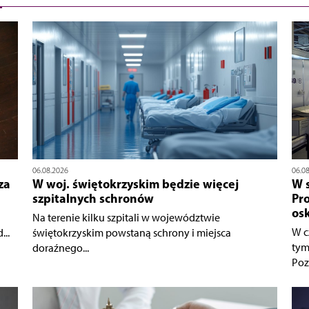
06.08.2026
06.0
za
W woj. świętokrzyskim będzie więcej
W 
szpitalnych schronów
Pr
os
Na terenie kilku szpitali w województwie
W c
..
świętokrzyskim powstaną schrony i miejsca
tym
doraźnego...
Poz