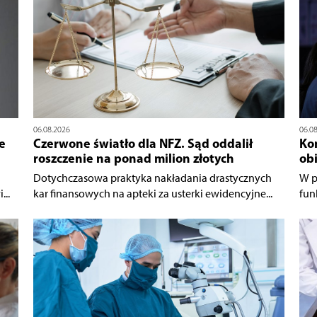
06.08.2026
06.0
e
Czerwone światło dla NFZ. Sąd oddalił
Ko
roszczenie na ponad milion złotych
ob
Dotychczasowa praktyka nakładania drastycznych
W p
...
kar finansowych na apteki za usterki ewidencyjne...
fun