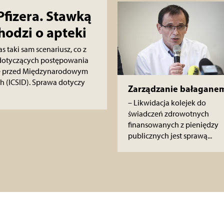
Pfizera. Stawką
hodzi o apteki
s taki sam scenariusz, co z
i dotyczących postępowania
ce przed Międzynarodowym
 (ICSID). Sprawa dotyczy
Zarządzanie bałagane
– Likwidacja kolejek do
świadczeń zdrowotnych
finansowanych z pieniędzy
publicznych jest sprawą...