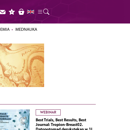
DEMIA
MEDNAUKA
WEBINAR
Best Trials, Best Results, Best
Journal: Tropion-Breast02.
Datopotomad derukstekan w 1L