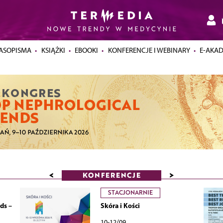
ASOPISMA
KSIĄŻKI
EBOOKI
KONFERENCJE I WEBINARY
E-AKA
<
>
KONFERENCJE
STACJONARNIE
ds –
Skóra i Kości
10-12/09