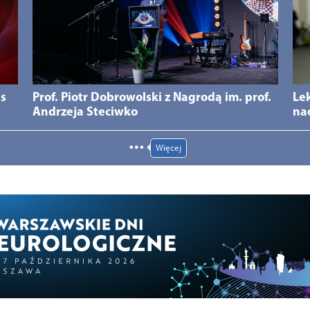
ds
Prof. Piotr Dobrowolski z Nagrodą im. prof.
Le
Andrzeja Steciwko
na
Więcej