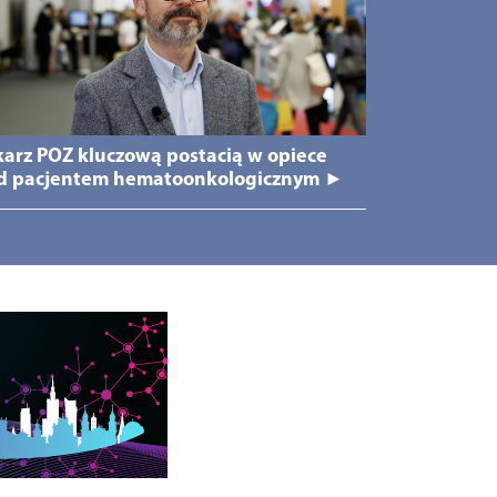
karz POZ kluczową postacią w opiece
d pacjentem hematoonkologicznym ►