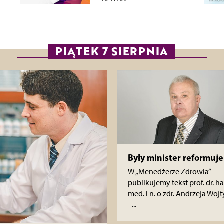
PIĄTEK 7 SIERPNIA
Były minister reformuje
W „Menedżerze Zdrowia”
publikujemy tekst prof. dr. ha
med. i n. o zdr. Andrzeja Wojt
–...