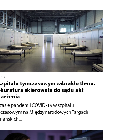
8.2026
szpitalu tymczasowym zabrakło tlenu.
okuratura skierowała do sądu akt
karżenia
zasie pandemii COVID-19 w szpitalu
czasowym na Międzynarodowych Targach
nańskich...