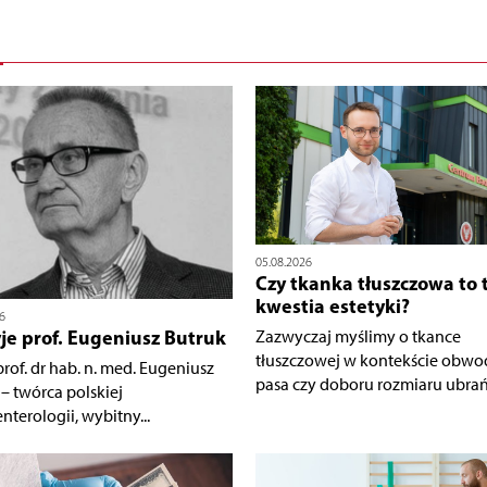
05.08.2026
Czy tkanka tłuszczowa to 
kwestia estetyki?
6
yje prof. Eugeniusz Butruk
Zazwyczaj myślimy o tkance
tłuszczowej w kontekście obwo
rof. dr hab. n. med. Eugeniusz
pasa czy doboru rozmiaru ubrań.
– twórca polskiej
nterologii, wybitny...