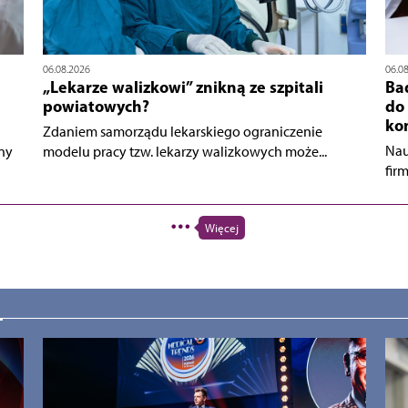
06.08.2026
06.0
„Lekarze walizkowi” znikną ze szpitali
Bad
powiatowych?
do
ko
Zdaniem samorządu lekarskiego ograniczenie
Nau
ny
modelu pracy tzw. lekarzy walizkowych może...
fir
Więcej