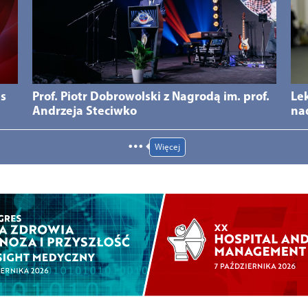
ds
Prof. Piotr Dobrowolski z Nagrodą im. prof.
Le
Andrzeja Steciwko
na
Więcej