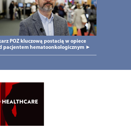
karz POZ kluczową postacią w opiece
d pacjentem hematoonkologicznym ►