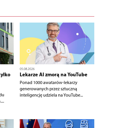
05.08.2026
tylko
Lekarze AI zmorą na YouTube
Ponad 1000 awatarów-lekarzy
generowanych przez sztuczną
du
inteligencję udziela na YouTube...
...