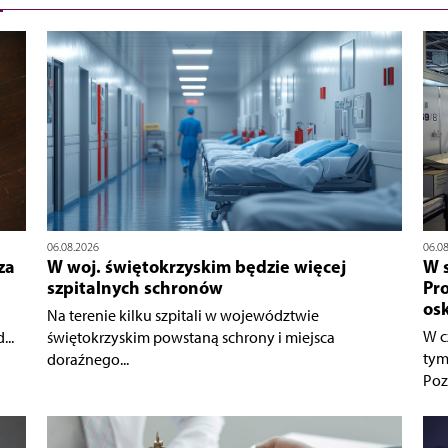
06.08.2026
06.0
za
W woj. świętokrzyskim będzie więcej
W 
szpitalnych schronów
Pr
os
Na terenie kilku szpitali w województwie
W c
..
świętokrzyskim powstaną schrony i miejsca
tym
doraźnego...
Poz