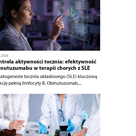
8.2026
ntrola aktywności tocznia: efektywność
inutuzumabu w terapii chorych z SLE
atogenezie tocznia układowego (SLE) kluczową
kcję pełnią limfocyty B. Obinutuzumab,...