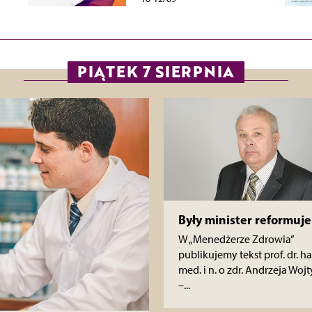
PIĄTEK 7 SIERPNIA
Były minister reformuje
W „Menedżerze Zdrowia”
publikujemy tekst prof. dr. ha
med. i n. o zdr. Andrzeja Wojt
–...