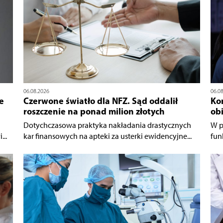
06.08.2026
06.0
e
Czerwone światło dla NFZ. Sąd oddalił
Ko
roszczenie na ponad milion złotych
ob
Dotychczasowa praktyka nakładania drastycznych
W p
...
kar finansowych na apteki za usterki ewidencyjne...
fun