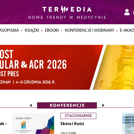
ASOPISMA
KSIĄŻKI
EBOOKI
KONFERENCJE I WEBINARY
E-AKA
<
>
KONFERENCJE
STACJONARNIE
ds –
Skóra i Kości
10-12/09