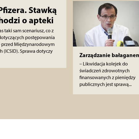
Pfizera. Stawką
hodzi o apteki
s taki sam scenariusz, co z
i dotyczących postępowania
ce przed Międzynarodowym
 (ICSID). Sprawa dotyczy
Zarządzanie bałagane
– Likwidacja kolejek do
świadczeń zdrowotnych
finansowanych z pieniędzy
publicznych jest sprawą...