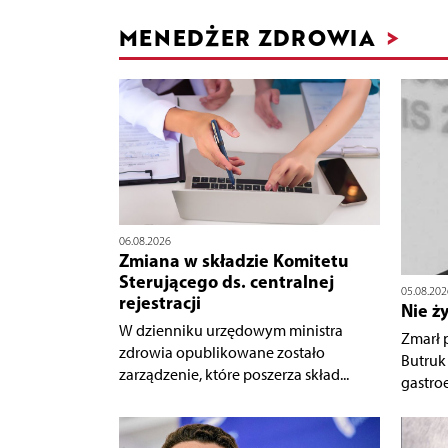
MENEDŻER ZDROWIA
>
06.08.2026
Zmiana w składzie Komitetu
Sterującego ds. centralnej
05.08.202
rejestracji
Nie ż
W dzienniku urzędowym ministra
Zmarł p
zdrowia opublikowane zostało
Butruk 
zarządzenie, które poszerza skład...
gastroe