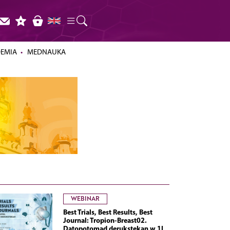
DEMIA
MEDNAUKA
WEBINAR
Best Trials, Best Results, Best
Journal: Tropion-Breast02.
Datopotomad derukstekan w 1L