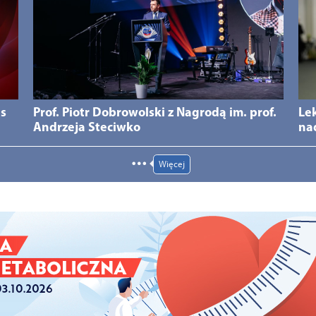
ds
Prof. Piotr Dobrowolski z Nagrodą im. prof.
Le
Andrzeja Steciwko
na
Więcej