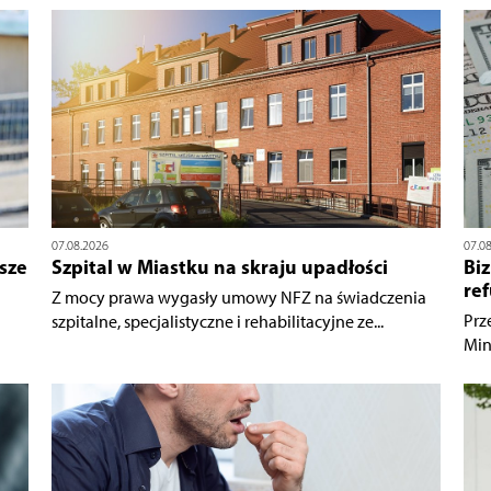
07.08.2026
07.0
sze
Szpital w Miastku na skraju upadłości
Bi
ref
Z mocy prawa wygasły umowy NFZ na świadczenia
Prz
szpitalne, specjalistyczne i rehabilitacyjne ze...
Min