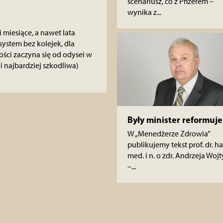
scenariusz, co z Pfizerem –
wynika z...
 miesiące, a nawet lata
system bez kolejek, dla
ci zaczyna się od odysei w
(i najbardziej szkodliwa)
Były minister reformuje
W „Menedżerze Zdrowia”
publikujemy tekst prof. dr. ha
med. i n. o zdr. Andrzeja Wojt
–...