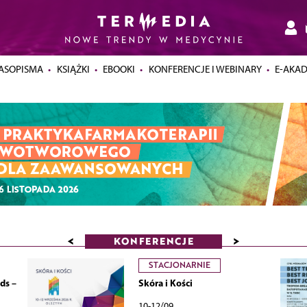
ASOPISMA
KSIĄŻKI
EBOOKI
KONFERENCJE I WEBINARY
E-AKA
<
>
KONFERENCJE
STACJONARNIE
ds –
Skóra i Kości
10-12/09