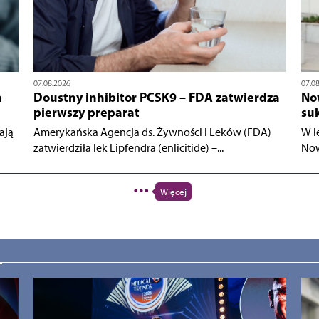
07.08.2026
07.0
m
Doustny inhibitor PCSK9 – FDA zatwierdza
No
pierwszy preparat
su
ają
Amerykańska Agencja ds. Żywności i Leków (FDA)
W l
zatwierdziła lek Lipfendra (enlicitide) –...
Now
Więcej