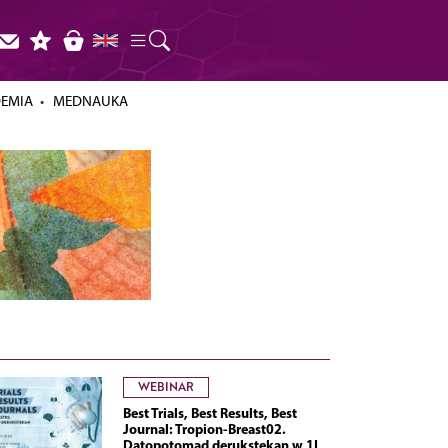
DEMIA
MEDNAUKA
WEBINAR
Best Trials, Best Results, Best
Journal: Tropion-Breast02.
Datopotomad derukstekan w 1L