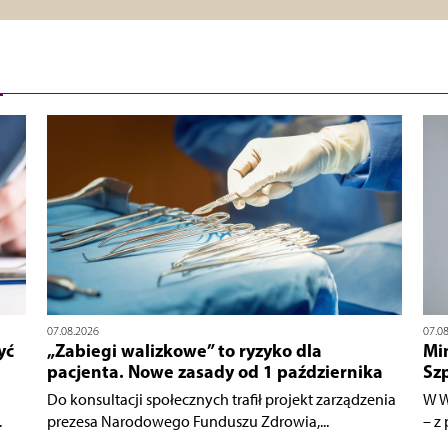
07.08.2026
07.0
yć
„Zabiegi walizkowe” to ryzyko dla
Mi
pacjenta. Nowe zasady od 1 października
Sz
Do konsultacji społecznych trafił projekt zarządzenia
W W
.
prezesa Narodowego Funduszu Zdrowia,...
– z