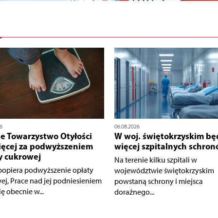
6
06.08.2026
ie Towarzystwo Otyłości
W woj. świętokrzyskim bę
ięcej za podwyższeniem
więcej szpitalnych schro
y cukrowej
Na terenie kilku szpitali w
opiera podwyższenie opłaty
województwie świętokrzyskim
ej, Prace nad jej podniesieniem
powstaną schrony i miejsca
ię obecnie w...
doraźnego...