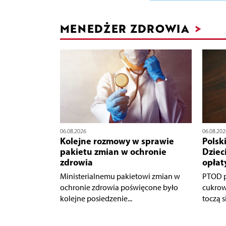
MENEDŻER ZDROWIA
>
06.08.2026
06.08.202
Kolejne rozmowy w sprawie
Polsk
pakietu zmian w ochronie
Dziec
zdrowia
opłat
Ministerialnemu pakietowi zmian w
PTOD p
ochronie zdrowia poświęcone było
cukrow
kolejne posiedzenie...
toczą s