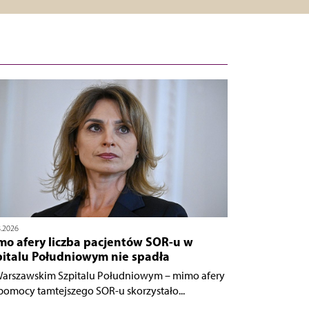
8.2026
mo afery liczba pacjentów SOR-u w
pitalu Południowym nie spadła
arszawskim Szpitalu Południowym – mimo afery
 pomocy tamtejszego SOR-u skorzystało...