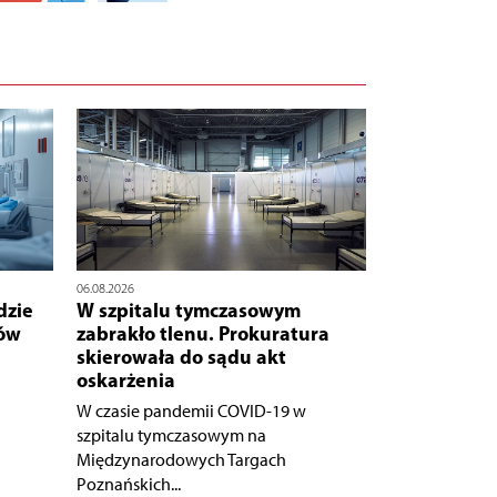
06.08.2026
dzie
W szpitalu tymczasowym
nów
zabrakło tlenu. Prokuratura
skierowała do sądu akt
oskarżenia
W czasie pandemii COVID-19 w
szpitalu tymczasowym na
Międzynarodowych Targach
Poznańskich...