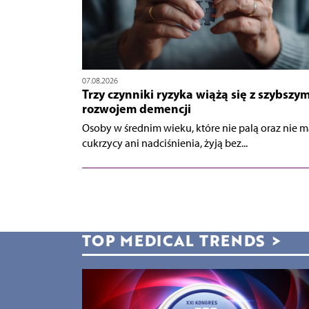
07.08.2026
Trzy czynniki ryzyka wiążą się z szybszy
rozwojem demencji
Osoby w średnim wieku, które nie palą oraz nie m
cukrzycy ani nadciśnienia, żyją bez...
TOP MEDICAL TRENDS
>