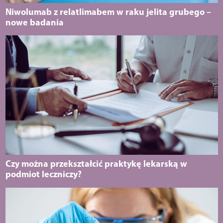
Niwolumab z relatlimabem w raku jelita grubego –
nowe badania
Czy można przekształcić praktykę lekarską w
podmiot leczniczy?