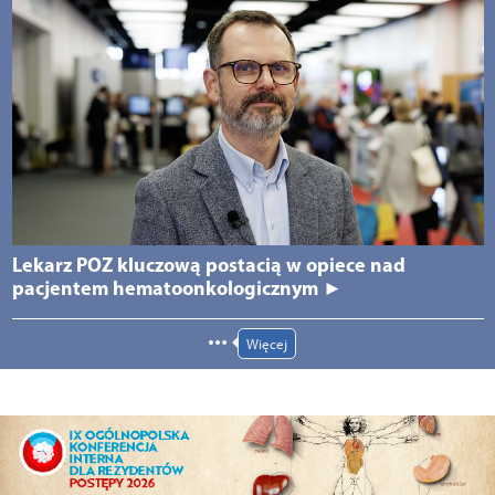
Lekarz POZ kluczową postacią w opiece nad
pacjentem hematoonkologicznym ►
Więcej