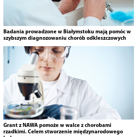
Badania prowadzone w Białymstoku mają pomóc w
szybszym diagnozowaniu chorób odkleszczowych
Grant z NAWA pomoże w walce z chorobami
rzadkimi. Celem stworzenie międzynarodowego