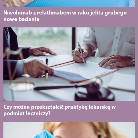
Niwolumab z relatlimabem w raku jelita grubego –
nowe badania
Czy można przekształcić praktykę lekarską w
podmiot leczniczy?