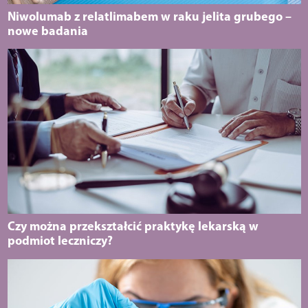
Niwolumab z relatlimabem w raku jelita grubego –
nowe badania
Czy można przekształcić praktykę lekarską w
podmiot leczniczy?