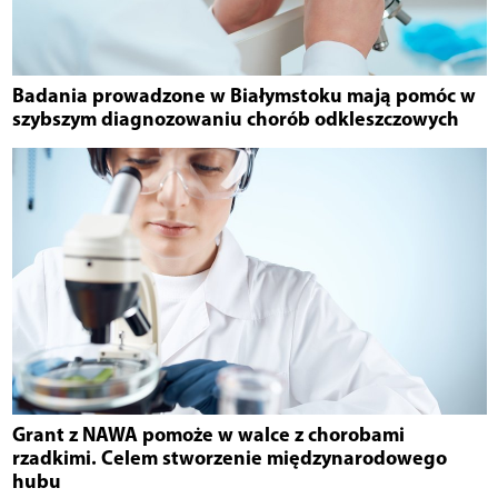
Badania prowadzone w Białymstoku mają pomóc w
szybszym diagnozowaniu chorób odkleszczowych
Grant z NAWA pomoże w walce z chorobami
rzadkimi. Celem stworzenie międzynarodowego
hubu