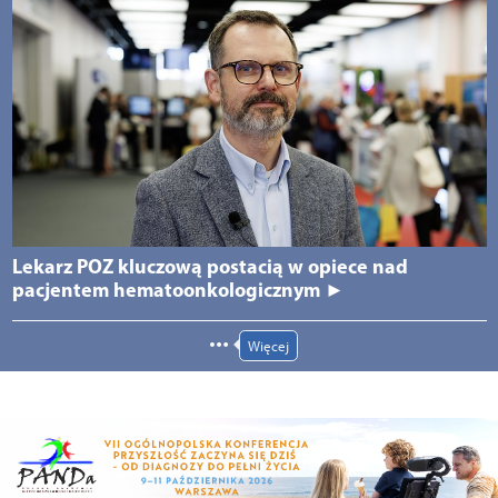
Lekarz POZ kluczową postacią w opiece nad
pacjentem hematoonkologicznym ►
Więcej