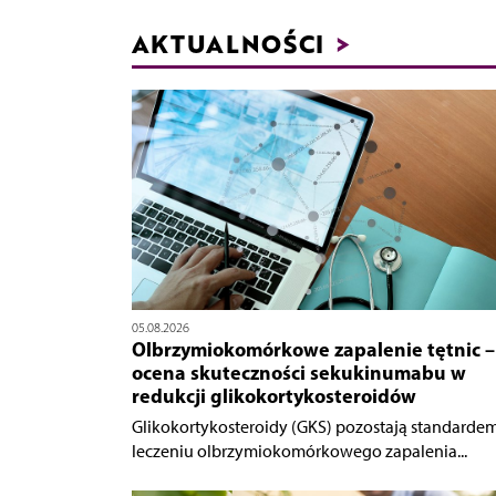
AKTUALNOŚCI
>
05.08.2026
Olbrzymiokomórkowe zapalenie tętnic –
ocena skuteczności sekukinumabu w
redukcji glikokortykosteroidów
Glikokortykosteroidy (GKS) pozostają standarde
leczeniu olbrzymiokomórkowego zapalenia...