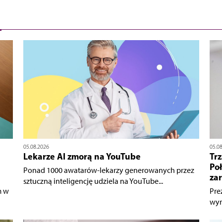
05.08.2026
05.0
Lekarze AI zmorą na YouTube
Tr
Po
Ponad 1000 awatarów-lekarzy generowanych przez
zar
sztuczną inteligencję udziela na YouTube...
m w
Pre
wyn