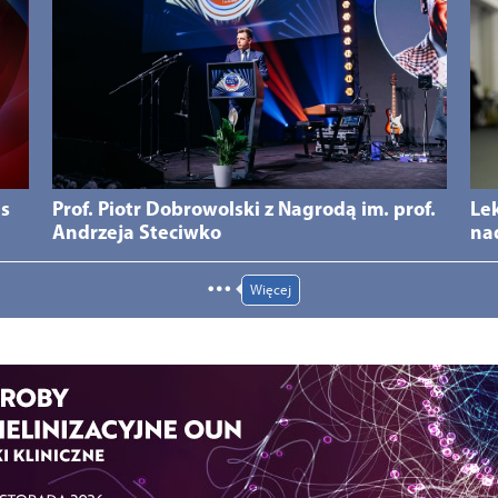
ds
Prof. Piotr Dobrowolski z Nagrodą im. prof.
Le
Andrzeja Steciwko
na
Więcej