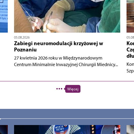
05.08.2026
05.0
Zabiegi neuromodulacji krzyżowej w
Ko
Poznaniu
Cz
dł
27 kwietnia 2026 roku w Międzynarodowym
Kom
Centrum Minimalnie Inwazyjnej Chirurgii Miednicy...
Szp
Więcej