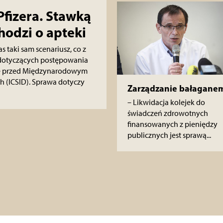
Pfizera. Stawką
hodzi o apteki
s taki sam scenariusz, co z
i dotyczących postępowania
ce przed Międzynarodowym
 (ICSID). Sprawa dotyczy
Zarządzanie bałagane
– Likwidacja kolejek do
świadczeń zdrowotnych
finansowanych z pieniędzy
publicznych jest sprawą...