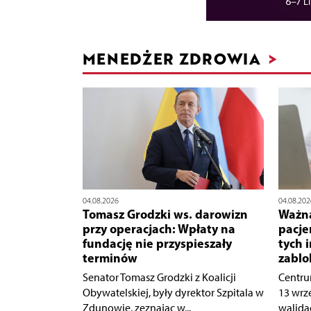
MENEDŻER ZDROWIA
>
04.08.202
04.08.2026
Ważna
Tomasz Grodzki ws. darowizn
pacje
przy operacjach: Wpłaty na
tych 
fundację nie przyspieszały
zablo
terminów
Centru
Senator Tomasz Grodzki z Koalicji
13 wrz
Obywatelskiej, były dyrektor Szpitala w
walidac
Zdunowie, zeznając w...