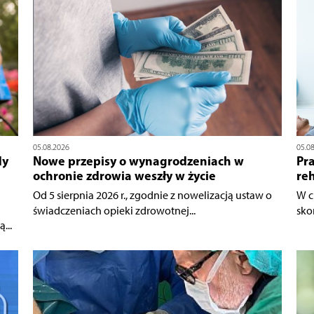
05.08.2026
05.0
dy
Nowe przepisy o wynagrodzeniach w
Pra
ochronie zdrowia weszły w życie
reh
Od 5 sierpnia 2026 r., zgodnie z nowelizacją ustaw o
W c
świadczeniach opieki zdrowotnej...
sko
...