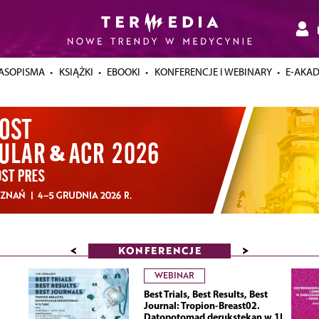
ASOPISMA
KSIĄŻKI
EBOOKI
KONFERENCJE I WEBINARY
E-AKA
<
>
KONFERENCJE
WEBINAR
Best Trials, Best Results, Best
Journal: Tropion-Breast02.
Datopotomad derukstekan w 1L