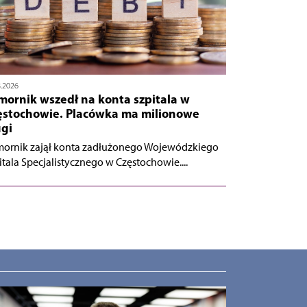
8.2026
mornik wszedł na konta szpitala w
ęstochowie. Placówka ma milionowe
ugi
ornik zajął konta zadłużonego Wojewódzkiego
itala Specjalistycznego w Częstochowie....