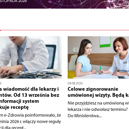
6
04.08.2026
 wiadomość dla lekarzy i
Celowe zignorowanie
ntów. Od 13 września bez
umówionej wizyty. Będą k
informacji system
Nie przyjdziesz na umówioną wi
kuje receptę
lekarza i nie odwołasz terminu?
m e-Zdrowia poinformowało, że
Do Ministerstwa...
eśnia 2026 r. włączy nowe reguły
ji dla recept...