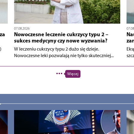
07.08.2026
07.0
za
Nowoczesne leczenie cukrzycy typu 2 –
Na
sukces medycyny czy nowe wyzwania?
za
)
W leczeniu cukrzycy typu 2 dużo się dzieje.
Eks
Nowoczesne leki pozwalają nie tylko skuteczniej...
szcz
Więcej