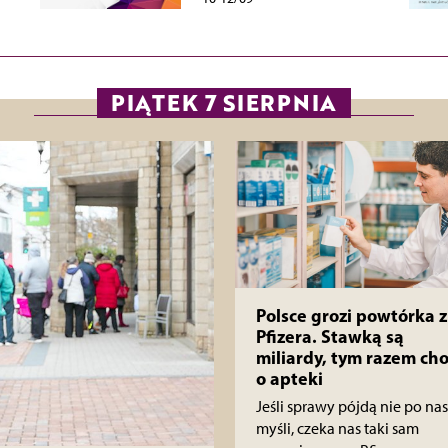
PIĄTEK 7 SIERPNIA
Polsce grozi powtórka z
Pfizera. Stawką są
miliardy, tym razem cho
o apteki
Jeśli sprawy pójdą nie po nas
myśli, czeka nas taki sam