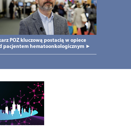
karz POZ kluczową postacią w opiece
d pacjentem hematoonkologicznym ►