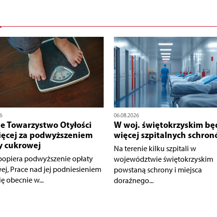
6
06.08.2026
ie Towarzystwo Otyłości
W woj. świętokrzyskim bę
ięcej za podwyższeniem
więcej szpitalnych schro
y cukrowej
Na terenie kilku szpitali w
opiera podwyższenie opłaty
województwie świętokrzyskim
ej, Prace nad jej podniesieniem
powstaną schrony i miejsca
ię obecnie w...
doraźnego...