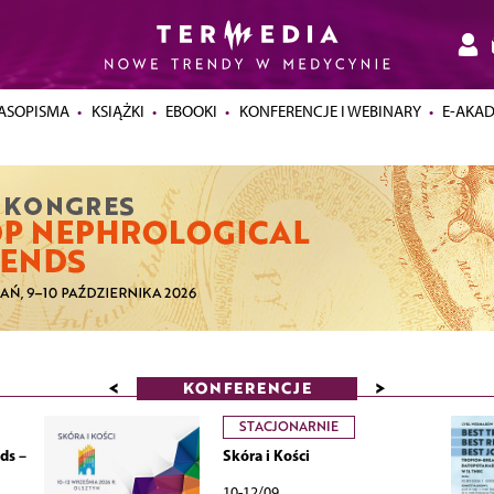
ASOPISMA
KSIĄŻKI
EBOOKI
KONFERENCJE I WEBINARY
E-AKA
<
>
KONFERENCJE
STACJONARNIE
ds –
Skóra i Kości
10-12/09