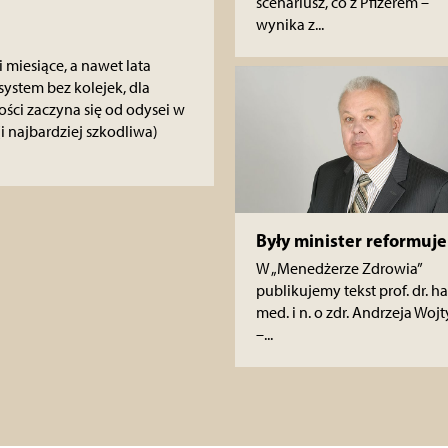
scenariusz, co z Pfizerem –
wynika z...
 miesiące, a nawet lata
system bez kolejek, dla
ci zaczyna się od odysei w
(i najbardziej szkodliwa)
Były minister reformuje
W „Menedżerze Zdrowia”
publikujemy tekst prof. dr. ha
med. i n. o zdr. Andrzeja Wojt
–...