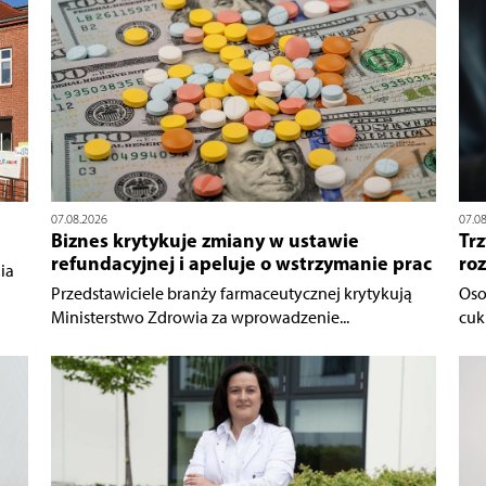
07.08.2026
07.0
Biznes krytykuje zmiany w ustawie
Trz
refundacyjnej i apeluje o wstrzymanie prac
ro
ia
Przedstawiciele branży farmaceutycznej krytykują
Oso
Ministerstwo Zdrowia za wprowadzenie...
cukr