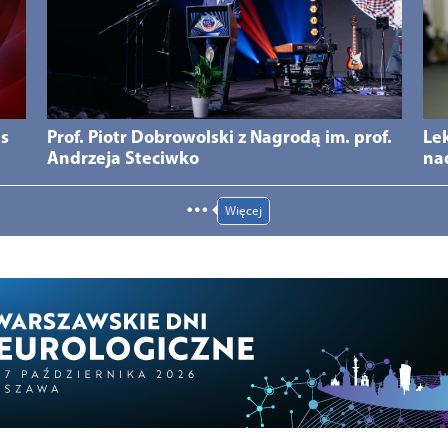
ds
Prof. Piotr Dobrowolski z Nagrodą im. prof.
Le
Andrzeja Steciwko
na
Więcej