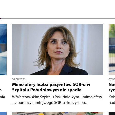
07.08.2026
07.0
Mimo afery liczba pacjentów SOR-u w
Nad
a
Szpitalu Południowym nie spadła
ry
nia
W Warszawskim Szpitalu Południowym – mimo afery
Kob
– z pomocy tamtejszego SOR-u skorzystało...
nad