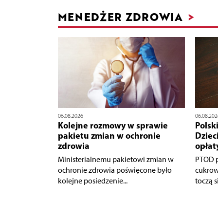
MENEDŻER ZDROWIA
>
06.08.2026
06.08.202
Kolejne rozmowy w sprawie
Polsk
pakietu zmian w ochronie
Dziec
zdrowia
opłat
Ministerialnemu pakietowi zmian w
PTOD p
ochronie zdrowia poświęcone było
cukrow
kolejne posiedzenie...
toczą s