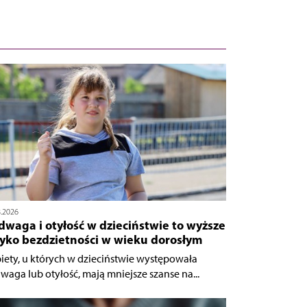
8.2026
waga i otyłość w dzieciństwie to wyższe
zyko bezdzietności w wieku dorosłym
iety, u których w dzieciństwie występowała
waga lub otyłość, mają mniejsze szanse na...