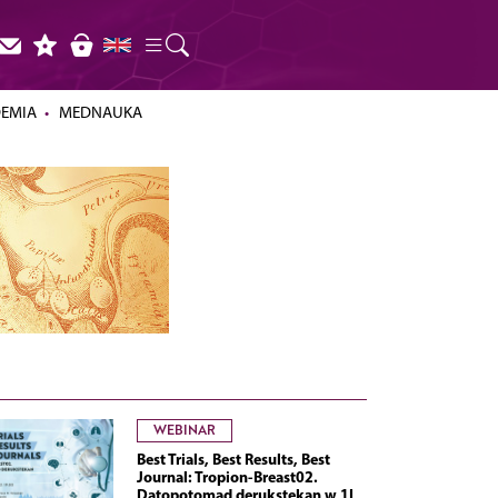
DEMIA
MEDNAUKA
WEBINAR
Best Trials, Best Results, Best
Journal: Tropion-Breast02.
Datopotomad derukstekan w 1L