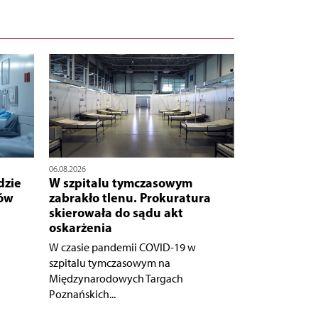
06.08.2026
dzie
W szpitalu tymczasowym
nów
zabrakło tlenu. Prokuratura
skierowała do sądu akt
oskarżenia
W czasie pandemii COVID-19 w
szpitalu tymczasowym na
Międzynarodowych Targach
Poznańskich...