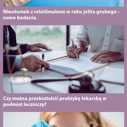
Niwolumab z relatlimabem w raku jelita grubego –
nowe badania
Czy można przekształcić praktykę lekarską w
podmiot leczniczy?