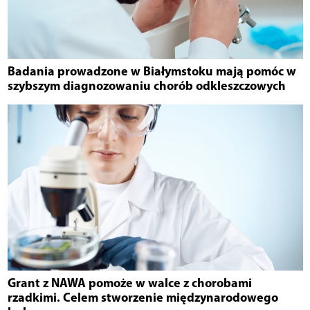
Badania prowadzone w Białymstoku mają pomóc w
szybszym diagnozowaniu chorób odkleszczowych
Grant z NAWA pomoże w walce z chorobami
rzadkimi. Celem stworzenie międzynarodowego